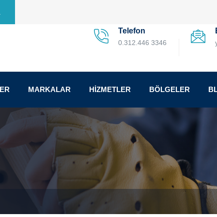
a
Telefon
0.312.446 3346
LER
MARKALAR
HİZMETLER
BÖLGELER
B