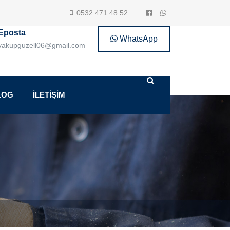
0532 471 48 52
Eposta
WhatsApp
yakupguzell06@gmail.com
LOG
İLETİŞİM