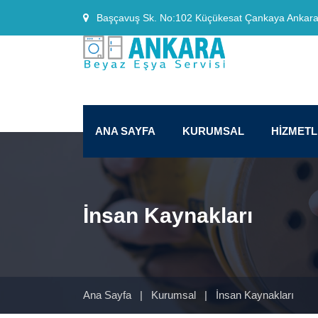
Başçavuş Sk. No:102 Küçükesat Çankaya Ankar
ANA SAYFA
KURUMSAL
HİZMET
İnsan Kaynakları
Ana Sayfa
|
Kurumsal
|
İnsan Kaynakları