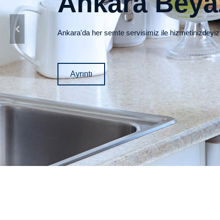
Ankara Beyaz
Ankara'da her semte servisimiz ile hizmetinizdeyiz
Ayrıntı