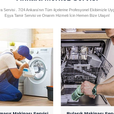
a Servisi . 7/24 Ankara'nın Tüm ilçelerine Profesyonel Ekibimizle Uy
Eşya Tamir Servisi ve Onarım Hizmeti İcin Hemen Bize Ulaşın!
0532 471 48 52
0532 471 48 52
maşır Makinası Servisi
Bulaşık Makinası Serv