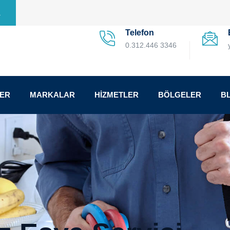
a
Telefon
0.312.446 3346
LER
MARKALAR
HİZMETLER
BÖLGELER
B