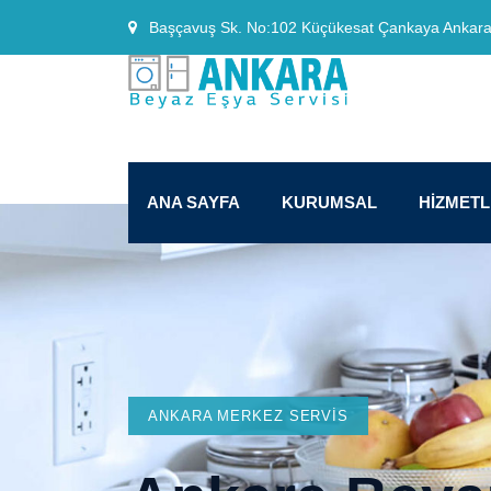
Başçavuş Sk. No:102 Küçükesat Çankaya Ankar
ANA SAYFA
KURUMSAL
HİZMET
ANKARA MERKEZ SERVIS