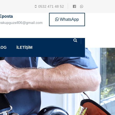
0532 471 48 52
Eposta
WhatsApp
yakupguzell06@gmail.com
LOG
İLETİŞİM