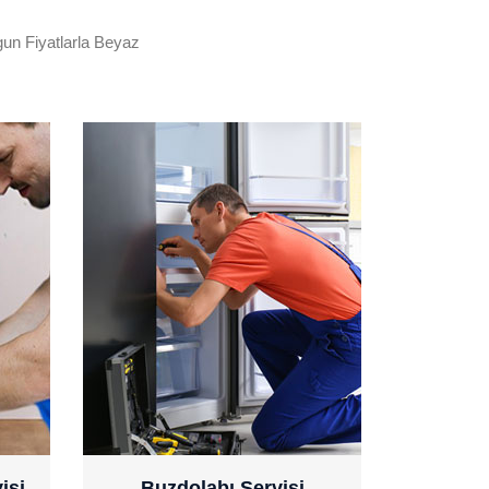
gun Fiyatlarla Beyaz
0532 471 48 52
isi
Buzdolabı Servisi