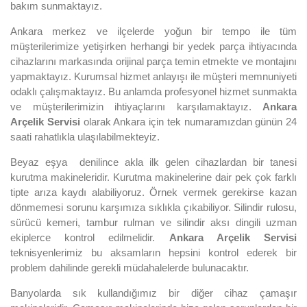
bakım sunmaktayız.
Ankara merkez ve ilçelerde yoğun bir tempo ile tüm
müşterilerimize yetişirken herhangi bir yedek parça ihtiyacında
cihazlarını markasında orijinal parça temin etmekte ve montajını
yapmaktayız. Kurumsal hizmet anlayışı ile müşteri memnuniyeti
odaklı çalışmaktayız. Bu anlamda profesyonel hizmet sunmakta
ve müşterilerimizin ihtiyaçlarını karşılamaktayız.
Ankara
Arçelik Servisi
olarak Ankara için tek numaramızdan günün 24
saati rahatlıkla ulaşılabilmekteyiz.
Beyaz eşya denilince akla ilk gelen cihazlardan bir tanesi
kurutma makineleridir. Kurutma makinelerine dair pek çok farklı
tipte arıza kaydı alabiliyoruz. Örnek vermek gerekirse kazan
dönmemesi sorunu karşımıza sıklıkla çıkabiliyor. Silindir rulosu,
sürücü kemeri, tambur rulman ve silindir aksı dingili uzman
ekiplerce kontrol edilmelidir.
Ankara Arçelik Servisi
teknisyenlerimiz bu aksamların hepsini kontrol ederek bir
problem dahilinde gerekli müdahalelerde bulunacaktır.
Banyolarda sık kullandığımız bir diğer cihaz çamaşır