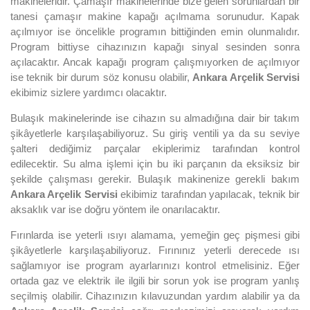
makineleridir. Çamaşır makinelerinde bize gelen sorunlardan bir
tanesi çamaşır makine kapağı açılmama sorunudur. Kapak
açılmıyor ise öncelikle programın bittiğinden emin olunmalıdır.
Program bittiyse cihazınızın kapağı sinyal sesinden sonra
açılacaktır. Ancak kapağı program çalışmıyorken de açılmıyor
ise teknik bir durum söz konusu olabilir,
Ankara Arçelik Servisi
ekibimiz sizlere yardımcı olacaktır.
Bulaşık makinelerinde ise cihazın su almadığına dair bir takım
şikâyetlerle karşılaşabiliyoruz. Su giriş ventili ya da su seviye
şalteri dediğimiz parçalar ekiplerimiz tarafından kontrol
edilecektir. Su alma işlemi için bu iki parçanın da eksiksiz bir
şekilde çalışması gerekir. Bulaşık makinenize gerekli bakım
Ankara Arçelik Servisi
ekibimiz tarafından yapılacak, teknik bir
aksaklık var ise doğru yöntem ile onarılacaktır.
Fırınlarda ise yeterli ısıyı alamama, yemeğin geç pişmesi gibi
şikâyetlerle karşılaşabiliyoruz. Fırınınız yeterli derecede ısı
sağlamıyor ise program ayarlarınızı kontrol etmelisiniz. Eğer
ortada gaz ve elektrik ile ilgili bir sorun yok ise program yanlış
seçilmiş olabilir. Cihazınızın kılavuzundan yardım alabilir ya da