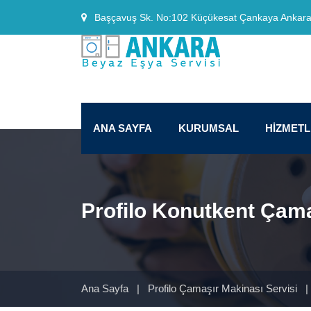
Başçavuş Sk. No:102 Küçükesat Çankaya Ankar
ANA SAYFA
KURUMSAL
HİZMET
Profilo Konutkent Çama
Ana Sayfa
|
Profilo Çamaşır Makinası Servisi