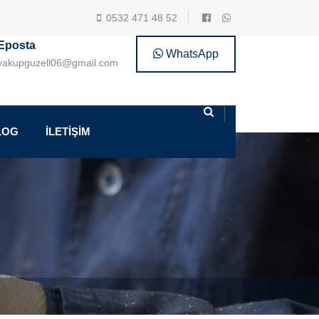
0532 471 48 52
Eposta
WhatsApp
yakupguzell06@gmail.com
LOG
İLETİŞİM