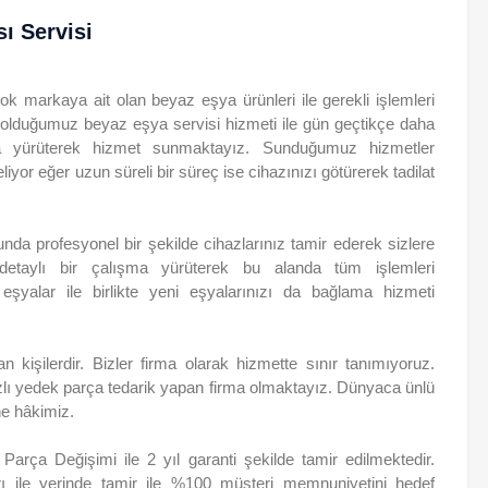
ı Servisi
k markaya ait olan beyaz eşya ürünleri ile gerekli işlemleri
p olduğumuz beyaz eşya servisi hizmeti ile gün geçtikçe daha
ma yürüterek hizmet sunmaktayız. Sunduğumuz hizmetler
or eğer uzun süreli bir süreç ise cihazınızı götürerek tadilat
unda profesyonel bir şekilde cihazlarınız tamir ederek sizlere
 detaylı bir çalışma yürüterek bu alanda tüm işlemleri
eşyalar ile birlikte yeni eşyalarınızı da bağlama hizmeti
n kişilerdir. Bizler firma olarak hizmette sınır tanımıyoruz.
zlı yedek parça tedarik yapan firma olmaktayız. Dünyaca ünlü
ine hâkimiz.
rça Değişimi ile 2 yıl garanti şekilde tamir edilmektedir.
ı ile yerinde tamir ile %100 müşteri memnuniyetini hedef