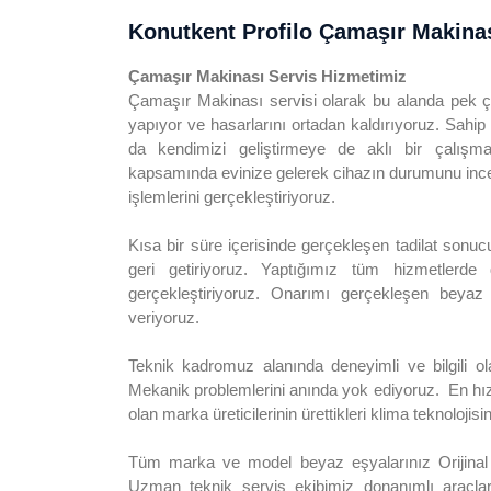
Konutkent Profilo Çamaşır Makinas
Çamaşır Makinası Servis Hizmetimiz
Çamaşır Makinası servisi olarak bu alanda pek ço
yapıyor ve hasarlarını ortadan kaldırıyoruz. Sahi
da kendimizi geliştirmeye de aklı bir çalış
kapsamında evinize gelerek cihazın durumunu inceliy
işlemlerini gerçekleştiriyoruz.
Kısa bir süre içerisinde gerçekleşen tadilat sonuc
geri getiriyoruz. Yaptığımız tüm hizmetlerde
gerçekleştiriyoruz. Onarımı gerçekleşen beyaz 
veriyoruz.
Teknik kadromuz alanında deneyimli ve bilgili ola
Mekanik problemlerini anında yok ediyoruz. En hı
olan marka üreticilerinin ürettikleri klima teknolojis
Tüm marka ve model beyaz eşyalarınız Orijinal Pa
Uzman teknik servis ekibimiz donanımlı araçlar