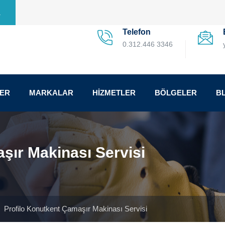
a
Telefon
0.312.446 3346
LER
MARKALAR
HİZMETLER
BÖLGELER
B
şır Makinası Servisi
|
Profilo Konutkent Çamaşır Makinası Servisi